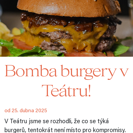
Bomba burgery v
Teátru!
od 25. dubna 2025
V Teátru jsme se rozhodli, že co se týká
burgerů, tentokrát není místo pro kompromisy.