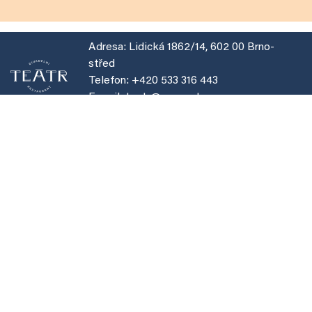
Adresa:
Lidická 1862/14, 602 00 Brno-
střed
Telefon:
+420 533 316 443
E-mail:
teatr@congusto.cz
© 2023 - Divadelní restaurant Teátr