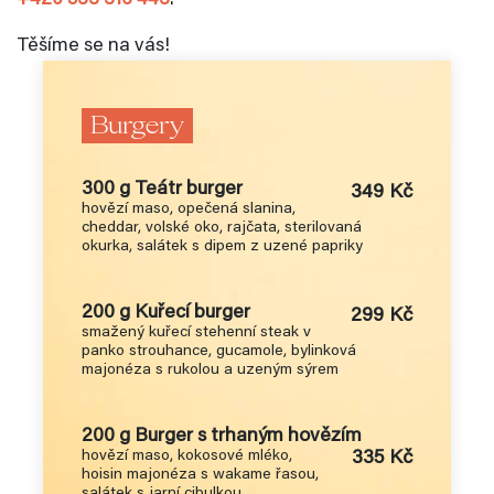
+420 533 316 443
.
Těšíme se na vás!
Burgery
300 g Teátr burger
349 Kč
hovězí maso, opečená slanina,
cheddar, volské oko, rajčata, sterilovaná
okurka, salátek s dipem z uzené papriky
200 g Kuřecí burger
299 Kč
smažený kuřecí stehenní steak v
panko strouhance, gucamole, bylinková
majonéza s rukolou a uzeným sýrem
200 g Burger s trhaným hovězím
hovězí maso, kokosové mléko,
335 Kč
hoisin majonéza s wakame řasou,
salátek s jarní cibulkou