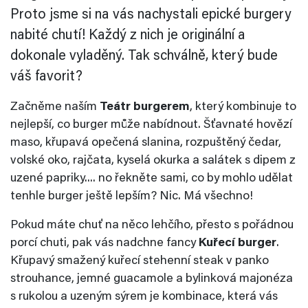
Proto jsme si na vás nachystali epické burgery
nabité chutí! Každý z nich je originální a
dokonale vyladěný. Tak schválně, který bude
váš favorit?
Začněme naším
Teátr burgerem
, který kombinuje to
nejlepší, co burger může nabídnout. Šťavnaté hovězí
maso, křupavá opečená slanina, rozpuštěný čedar,
volské oko, rajčata, kyselá okurka a salátek s dipem z
uzené papriky.... no řekněte sami, co by mohlo udělat
tenhle burger ještě lepším? Nic. Má všechno!
Pokud máte chuť na něco lehčího, přesto s pořádnou
porcí chuti, pak vás nadchne fancy
Kuřecí burger
.
Křupavý smažený kuřecí stehenní steak v panko
strouhance, jemné guacamole a bylinková majonéza
s rukolou a uzeným sýrem je kombinace, která vás