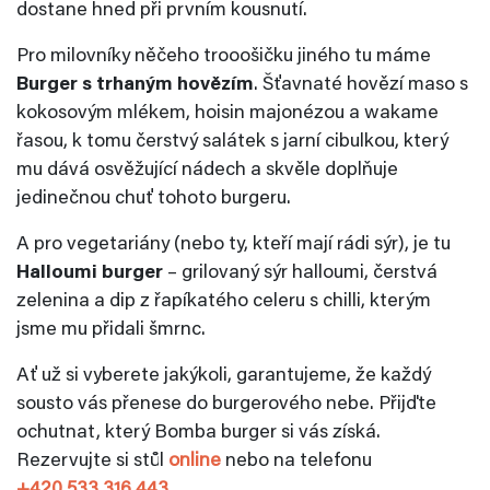
dostane hned při prvním kousnutí.
Pro milovníky něčeho trooošičku jiného tu máme
Burger s trhaným hovězím
. Šťavnaté hovězí maso s
kokosovým mlékem, hoisin majonézou a wakame
řasou, k tomu čerstvý salátek s jarní cibulkou, který
mu dává osvěžující nádech a skvěle doplňuje
jedinečnou chuť tohoto burgeru.
A pro vegetariány (nebo ty, kteří mají rádi sýr), je tu
Halloumi burger
– grilovaný sýr halloumi, čerstvá
zelenina a dip z řapíkatého celeru s chilli, kterým
jsme mu přidali šmrnc.
Ať už si vyberete jakýkoli, garantujeme, že každý
sousto vás přenese do burgerového nebe. Přijďte
ochutnat, který Bomba burger si vás získá.
Rezervujte si stůl
online
nebo na telefonu