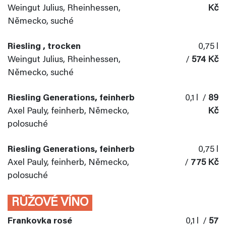
Weingut Julius, Rheinhessen,
Kč
Německo, suché
Riesling , trocken
0,75 l
Weingut Julius, Rheinhessen,
/
574 Kč
Německo, suché
Riesling Generations, feinherb
0,1 l /
89
Axel Pauly, feinherb, Německo,
Kč
polosuché
Riesling Generations, feinherb
0,75 l
Axel Pauly, feinherb, Německo,
/
775 Kč
polosuché
RŮŽOVÉ VÍNO
Frankovka rosé
0,1 l /
57