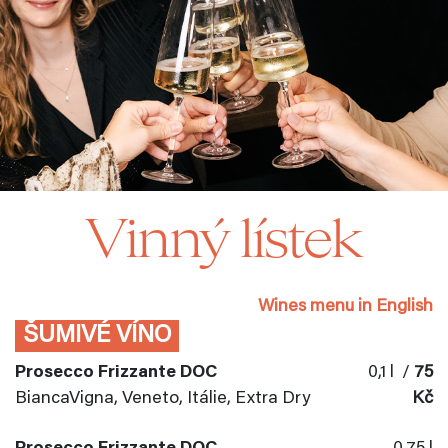
Vinný lístek
Wines menu in English
ŠUMIVÉ VÍNO
Prosecco Frizzante DOC
0,1 l /
75
BiancaVigna, Veneto, Itálie, Extra Dry
Kč