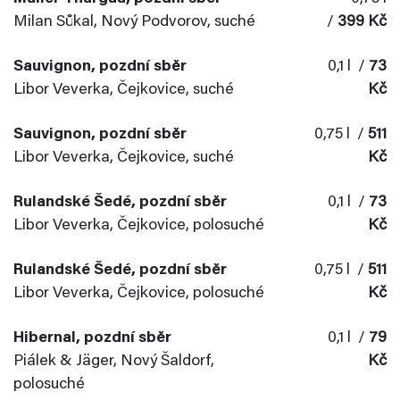
Milan Sůkal, Nový Podvorov, suché
/
399 Kč
Sauvignon, pozdní sběr
0,1 l /
73
Libor Veverka, Čejkovice, suché
Kč
Sauvignon, pozdní sběr
0,75 l /
511
Libor Veverka, Čejkovice, suché
Kč
Rulandské Šedé, pozdní sběr
0,1 l /
73
Libor Veverka, Čejkovice, polosuché
Kč
Rulandské Šedé, pozdní sběr
0,75 l /
511
Libor Veverka, Čejkovice, polosuché
Kč
Hibernal, pozdní sběr
0,1 l /
79
Piálek & Jäger, Nový Šaldorf,
Kč
polosuché