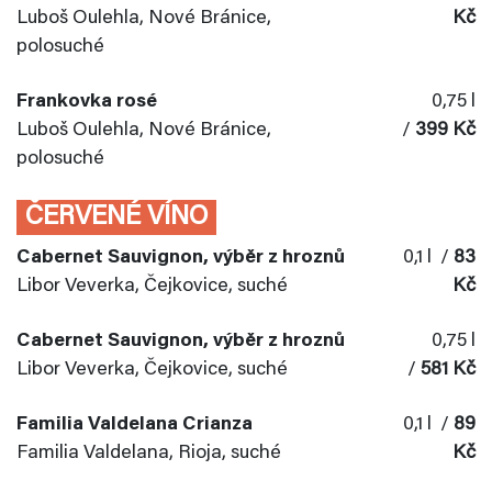
Luboš Oulehla, Nové Bránice,
Kč
polosuché
Frankovka rosé
0,75 l
Luboš Oulehla, Nové Bránice,
/
399 Kč
polosuché
ČERVENÉ VÍNO
Cabernet Sauvignon, výběr z hroznů
0,1 l /
83
Libor Veverka, Čejkovice, suché
Kč
Cabernet Sauvignon, výběr z hroznů
0,75 l
Libor Veverka, Čejkovice, suché
/
581 Kč
Familia Valdelana Crianza
0,1 l /
89
Familia Valdelana, Rioja, suché
Kč