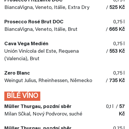
Prosecco Frizzante DOC
0,75 l
BiancaVigna, Veneto, Itálie, Extra Dry
/
525 Kč
Prosecco Rosé Brut DOC
0,75 l
BiancaVigna, Veneto, Itálie, Brut
/
665 Kč
Cava Vega Medién
0,75 l
Unión Vinícola del Este, Requena
/
553 Kč
(Valencia), Brut
Zero Blanc
0,75 l
Weingut Julius, Rheinhessen, Německo
/
735 Kč
BÍLÉ VÍNO
Müller Thurgau, pozdní sběr
0,1 l /
57
Milan Sůkal, Nový Podvorov, suché
Kč
Müller Thurgau, pozdní sběr
0,75 l