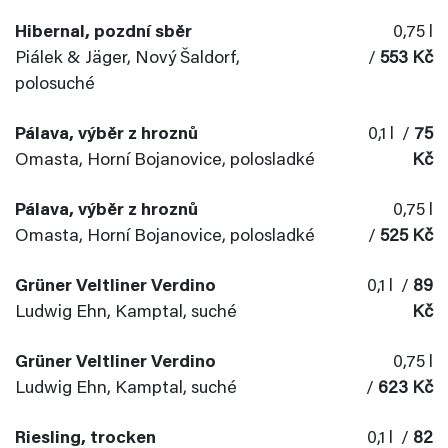
Hibernal, pozdní sběr
0,75 l
Piálek & Jäger, Nový Šaldorf,
/
553 Kč
polosuché
Pálava, výběr z hroznů
0,1 l /
75
Omasta, Horní Bojanovice, polosladké
Kč
Pálava, výběr z hroznů
0,75 l
Omasta, Horní Bojanovice, polosladké
/
525 Kč
Grüner Veltliner Verdino
0,1 l /
89
Ludwig Ehn, Kamptal, suché
Kč
Grüner Veltliner Verdino
0,75 l
Ludwig Ehn, Kamptal, suché
/
623 Kč
Riesling, trocken
0,1 l /
82